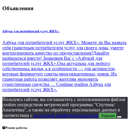
Объявления
Азбука для потребителей услуг ЖКХ».
Азбука для потребителей услуг ЖКХ». Можете ли Вы назвать
себя грамотным потребителем услуг для своего дома, умеете
контролировать качество их предоставления?Давайте
разбираться вместе! Знакомим Вас с «Азбукой для
потребителей услуг ЖКХ».Она актуальна для любого
собственника жилья, а в особенности — для активистов,
которые формируют советы многоквартирных домов. Их
грамотная работа позволяет жителям экономить
существенные средства … Continue reading Азбука для
потребителей услуг ЖКХ».
Пользуясь сайтом, вы соглашаетесь с использованием файлов
cookies посредством метрической программы "Спутник/
Аналитика", а также на обработку персональных данных в
соответствии с
политикой конфиденциальности
Хорошо
Режим работы