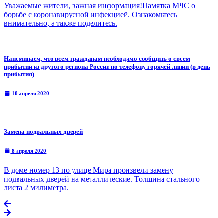
Уважаемые жители, важная информация!Памятка МЧС о
борьбе с коронавирусной инфекцией. Ознакомьтесь
внимательно, а также поделитесь.
Напоминаем, что всем гражданам необходимо сообщить о своем
прибытии из другого региона России по телефону горячей линии (в день
прибытия)
10 апреля 2020
Замена подвальных дверей
8 апреля 2020
В доме номер 13 по улице Мира произвели замену
подвальных дверей на металлические. Толщина стального
листа 2 милиметра.