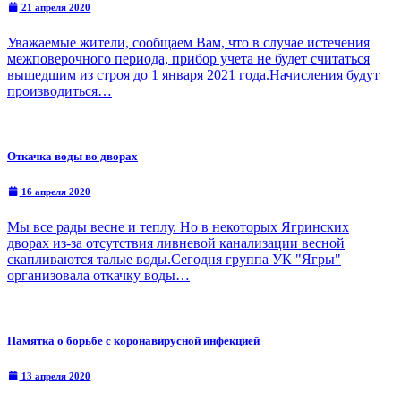
21 апреля 2020
Уважаемые жители, сообщаем Вам, что в случае истечения
межповерочного периода, прибор учета не будет считаться
вышедшим из строя до 1 января 2021 года.Начисления будут
производиться…
Откачка воды во дворах
16 апреля 2020
Мы все рады весне и теплу. Но в некоторых Ягринских
дворах из-за отсутствия ливневой канализации весной
скапливаются талые воды.Сегодня группа УК "Ягры"
организовала откачку воды…
Памятка о борьбе с коронавирусной инфекцией
13 апреля 2020