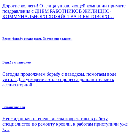
Дорогие коллеги! От лица управляющей компании примите
поздравления с ДНЁМ РАБОТНИКОВ ЖИЛИЩНО-
КОММУНАЛЬНОГО ХОЗЯЙСТВА И БЫТОВОГО…
Ведем борьбу с паводком. Завтра продолжим.
Борьба с паводком
Сегодня продолжаем борьбу с паводком, помогаем воде
уйти... Для ускорения этого процесса дополнительно к
асенизаторной…
Ремонт кровли
Неожиданная оттепель внесла коррективы в работу
специалистов по ремонту кровли, к работам приступили уже
в…