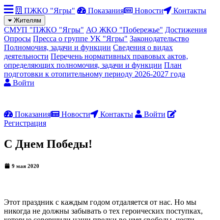
ПЖКО "Ягры"
Показания
Новости
Контакты
Жителям
СМУП "ПЖКО "Ягры"
АО ЖКО "Побережье"
Достижения
Опросы
Пресса о группе УК "Ягры"
Законодательство
Полномочия, задачи и функции
Сведения о видах
деятельности
Перечень нормативных правовых актов,
определяющих полномочия, задачи и функции
План
подготовки к отопительному периоду 2026-2027 года
Войти
Показания
Новости
Контакты
Войти
Регистрация
С Днем Победы!
9 мая 2020
Этот праздник с каждым годом отдаляется от нас. Но мы
никогда не должны забывать о тех героических поступках,
которые совершили наши предки во имя свободы, чести