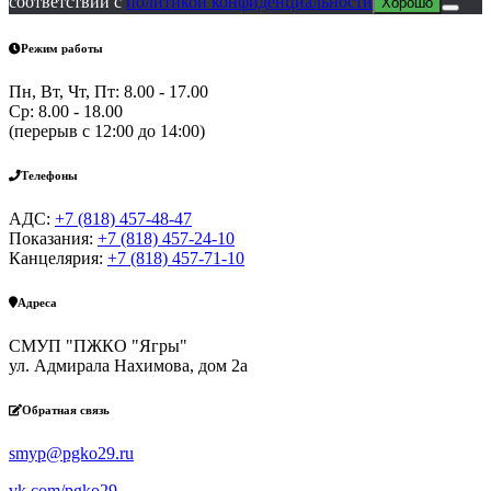
соответствии с
политикой конфиденциальности
Хорошо
Режим работы
Пн, Вт, Чт, Пт: 8.00 - 17.00
Ср: 8.00 - 18.00
(перерыв с 12:00 до 14:00)
Телефоны
АДС:
+7 (818) 457-48-47
Показания:
+7 (818) 457-24-10
Канцелярия:
+7 (818) 457-71-10
Адреса
СМУП "ПЖКО "Ягры"
ул. Адмирала Нахимова, дом 2а
Обратная связь
smyp@pgko29.ru
vk.com/pgko29