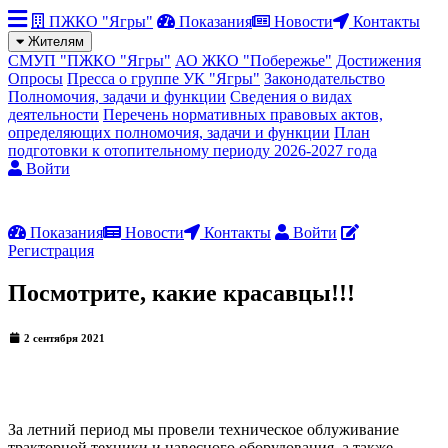
ПЖКО "Ягры"
Показания
Новости
Контакты
Жителям
СМУП "ПЖКО "Ягры"
АО ЖКО "Побережье"
Достижения
Опросы
Пресса о группе УК "Ягры"
Законодательство
Полномочия, задачи и функции
Сведения о видах
деятельности
Перечень нормативных правовых актов,
определяющих полномочия, задачи и функции
План
подготовки к отопительному периоду 2026-2027 года
Войти
Показания
Новости
Контакты
Войти
Регистрация
Посмотрите, какие красавцы!!!
2 сентября 2021
За летний период мы провели техническое облуживание
тракторной техники и навесного оборудования, а также