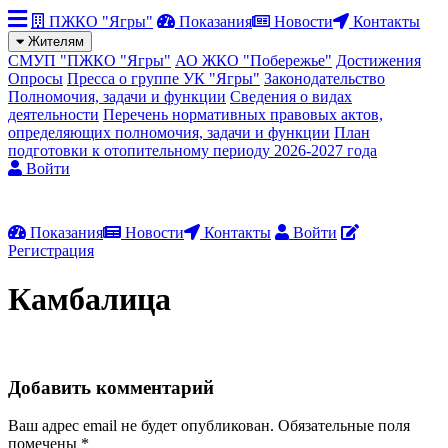
ПЖКО "Ягры"
Показания
Новости
Контакты
Жителям
СМУП "ПЖКО "Ягры"
АО ЖКО "Побережье"
Достижения
Опросы
Пресса о группе УК "Ягры"
Законодательство
Полномочия, задачи и функции
Сведения о видах
деятельности
Перечень нормативных правовых актов,
определяющих полномочия, задачи и функции
План
подготовки к отопительному периоду 2026-2027 года
Войти
Показания
Новости
Контакты
Войти
Регистрация
Камбалица
Добавить комментарий
Ваш адрес email не будет опубликован.
Обязательные поля
помечены
*