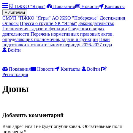
ПЖКО "Ягры"
Показания
Новости
Контакты
Жителям
СМУП "ПЖКО "Ягры"
АО ЖКО "Побережье"
Достижения
Опросы
Пресса о группе УК "Ягры"
Законодательство
Полномочия, задачи и функции
Сведения о видах
деятельности
Перечень нормативных правовых актов,
определяющих полномочия, задачи и функции
План
подготовки к отопительному периоду 2026-2027 года
Войти
Показания
Новости
Контакты
Войти
Регистрация
Дюны
Добавить комментарий
Ваш адрес email не будет опубликован.
Обязательные поля
помечены
*