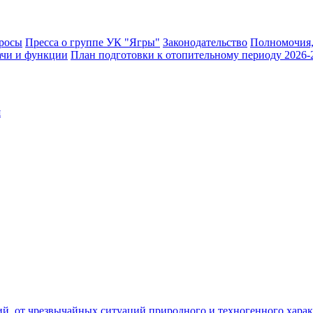
росы
Пресса о группе УК "Ягры"
Законодательство
Полномочия,
ачи и функции
План подготовки к отопительному периоду 2026-
я
рий от чрезвычайных ситуаций природного и техногенного хар