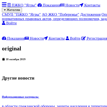
ПЖКО "Ягры"
Показания
Новости
Контакты
Жителям
СМУП "ПЖКО "Ягры"
АО ЖКО "Побережье"
Достижения
Оп
нормативных правовых актов, определяющих полномочия, зад
Войти
Показания
Новости
Контакты
Войти
Регистраци
original
18 октября 2019
Другие новости
Информационные материалы
в области гражданской обороны, защиты населения и террито