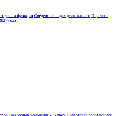
 задачи и функции
Сведения о видах деятельности
Перечень
2027 года
актера Тревожный чемоданчикСкачать Подготовка работающего