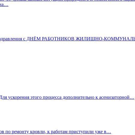
 на…
имите поздравления с ДНЁМ РАБОТНИКОВ ЖИЛИЩНО-КОММ
 Для ускорения этого процесса дополнительно к асенизаторной…
ов по ремонту кровли, к работам приступили уже в…