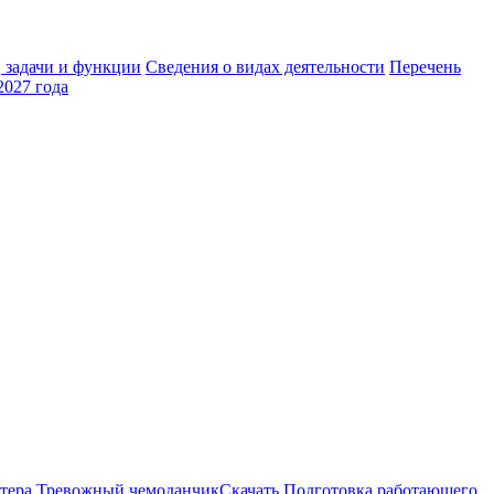
 задачи и функции
Сведения о видах деятельности
Перечень
2027 года
актера Тревожный чемоданчикСкачать Подготовка работающего