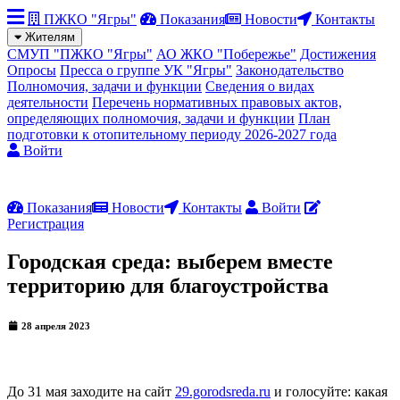
ПЖКО "Ягры"
Показания
Новости
Контакты
Жителям
СМУП "ПЖКО "Ягры"
АО ЖКО "Побережье"
Достижения
Опросы
Пресса о группе УК "Ягры"
Законодательство
Полномочия, задачи и функции
Сведения о видах
деятельности
Перечень нормативных правовых актов,
определяющих полномочия, задачи и функции
План
подготовки к отопительному периоду 2026-2027 года
Войти
Показания
Новости
Контакты
Войти
Регистрация
Городская среда: выберем вместе
территорию для благоустройства
28 апреля 2023
До 31 мая заходите на сайт
29.gorodsreda.ru
и голосуйте: какая