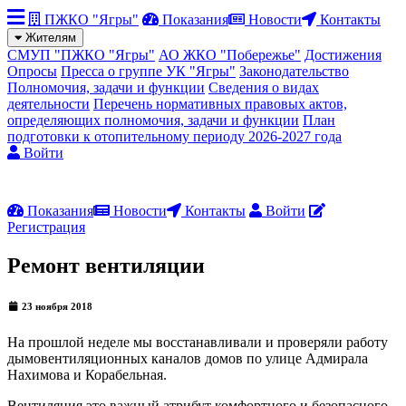
ПЖКО "Ягры"
Показания
Новости
Контакты
Жителям
СМУП "ПЖКО "Ягры"
АО ЖКО "Побережье"
Достижения
Опросы
Пресса о группе УК "Ягры"
Законодательство
Полномочия, задачи и функции
Сведения о видах
деятельности
Перечень нормативных правовых актов,
определяющих полномочия, задачи и функции
План
подготовки к отопительному периоду 2026-2027 года
Войти
Показания
Новости
Контакты
Войти
Регистрация
Ремонт вентиляции
23 ноября 2018
На прошлой неделе мы восстанавливали и проверяли работу
дымовентиляционных каналов домов по улице Адмирала
Нахимова и Корабельная.
Вентиляция это важный атрибут комфортного и безопасного