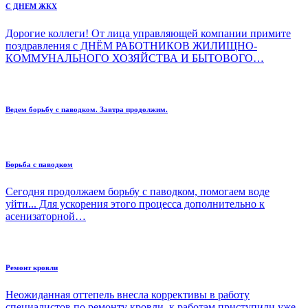
С ДНЕМ ЖКХ
Дорогие коллеги! От лица управляющей компании примите
поздравления с ДНЁМ РАБОТНИКОВ ЖИЛИЩНО-
КОММУНАЛЬНОГО ХОЗЯЙСТВА И БЫТОВОГО…
Ведем борьбу с паводком. Завтра продолжим.
Борьба с паводком
Сегодня продолжаем борьбу с паводком, помогаем воде
уйти... Для ускорения этого процесса дополнительно к
асенизаторной…
Ремонт кровли
Неожиданная оттепель внесла коррективы в работу
специалистов по ремонту кровли, к работам приступили уже