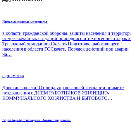
Информационные материалы
в области гражданской обороны, защиты населения и террито
от чрезвычайных ситуаций природного и техногенного характ
Тревожный чемоданчикСкачать Подготовка работающего
населения в области ГОСкачать Порядок действий при аварии
на…
С ДНЕМ ЖКХ
Дорогие коллеги! От лица управляющей компании примите
поздравления с ДНЁМ РАБОТНИКОВ ЖИЛИЩНО-
КОММУНАЛЬНОГО ХОЗЯЙСТВА И БЫТОВОГО…
Ведем борьбу с паводком. Завтра продолжим.