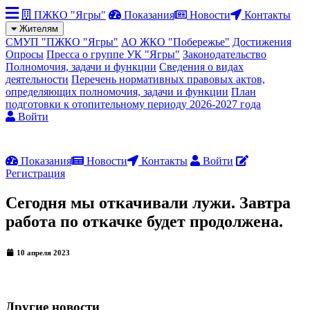
ПЖКО "Ягры"
Показания
Новости
Контакты
Жителям
СМУП "ПЖКО "Ягры"
АО ЖКО "Побережье"
Достижения
Опросы
Пресса о группе УК "Ягры"
Законодательство
Полномочия, задачи и функции
Сведения о видах
деятельности
Перечень нормативных правовых актов,
определяющих полномочия, задачи и функции
План
подготовки к отопительному периоду 2026-2027 года
Войти
Показания
Новости
Контакты
Войти
Регистрация
Сегодня мы откачивали лужи. Завтра
работа по откачке будет продолжена.
10 апреля 2023
Другие новости