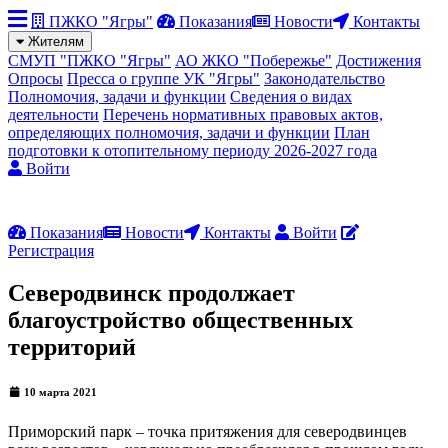
ПЖКО "Ягры"
Показания
Новости
Контакты
Жителям
СМУП "ПЖКО "Ягры"
АО ЖКО "Побережье"
Достижения
Опросы
Пресса о группе УК "Ягры"
Законодательство
Полномочия, задачи и функции
Сведения о видах
деятельности
Перечень нормативных правовых актов,
определяющих полномочия, задачи и функции
План
подготовки к отопительному периоду 2026-2027 года
Войти
Показания
Новости
Контакты
Войти
Регистрация
Северодвинск продолжает
благоустройство общественных
территорий
10 марта 2021
Приморский парк – точка притяжения для северодвинцев