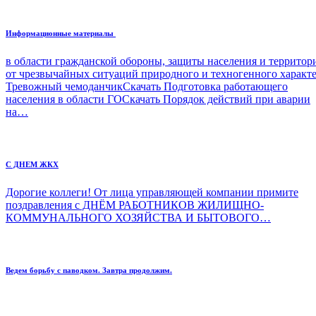
Информационные материалы
в области гражданской обороны, защиты населения и террито
от чрезвычайных ситуаций природного и техногенного характ
Тревожный чемоданчикСкачать Подготовка работающего
населения в области ГОСкачать Порядок действий при аварии
на…
С ДНЕМ ЖКХ
Дорогие коллеги! От лица управляющей компании примите
поздравления с ДНЁМ РАБОТНИКОВ ЖИЛИЩНО-
КОММУНАЛЬНОГО ХОЗЯЙСТВА И БЫТОВОГО…
Ведем борьбу с паводком. Завтра продолжим.